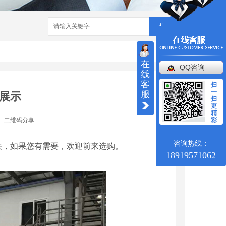
搜索
在
QQ咨询
线
客
扫
一
服
展示
扫
更
精
二维码分享
彩
咨询热线：
关，如果您有需要，欢迎前来选购。
18919571062