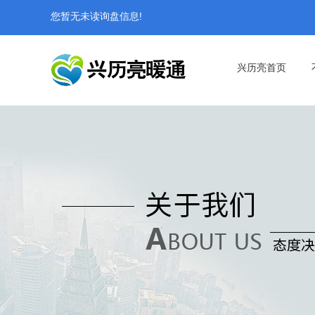
您暂无未读询盘信息!
兴历亮首页